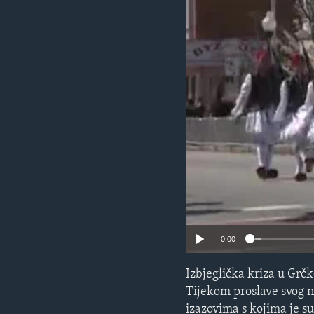
MAGAZIN
O GLASU AMERIKE
0:00
Izbjeglička kriza u Grč
Tijekom proslave svog n
izazovima s kojima je suč