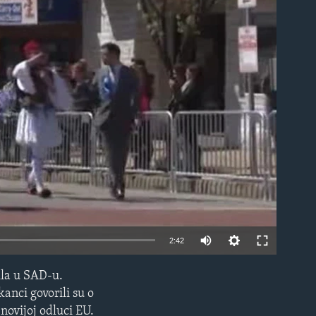
able
2:42
kla u SAD-u.
EMBED
anci govorili su o
jnovijoj odluci EU.