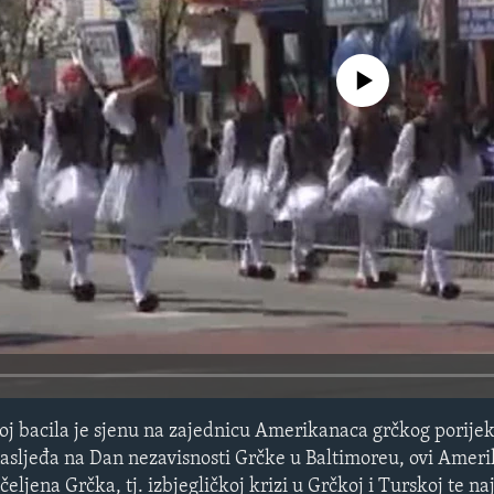
No media source currently avail
koj bacila je sjenu na zajednicu Amerikanaca grčkog porije
asljeđa na Dan nezavisnosti Grčke u Baltimoreu, ovi Amerik
eljena Grčka, tj. izbjegličkoj krizi u Grčkoj i Turskoj te na