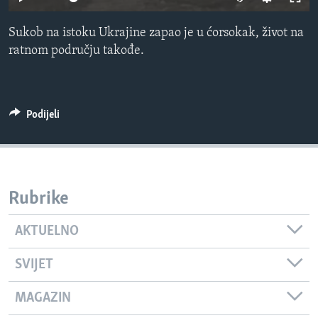
MAGAZIN
Sukob na istoku Ukrajine zapao je u ćorsokak, život na
O GLASU AMERIKE
ratnom području takođe.
Learning English
PRATITE NAS
Podijeli
Jezici
Rubrike
AKTUELNO
SVIJET
MAGAZIN