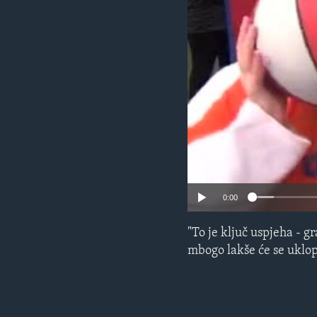
MAGAZIN
O GLASU AMERIKE
0:00
"To je ključ uspjeha - 
mbogo lakše će se uklop