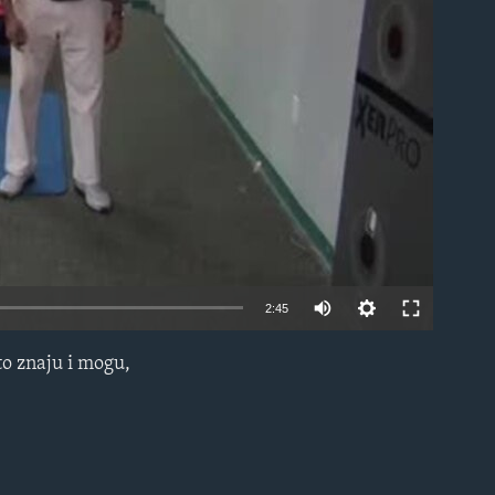
able
2:45
to znaju i mogu,
EMBED