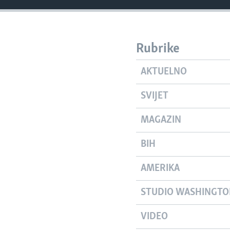
Rubrike
AKTUELNO
SVIJET
MAGAZIN
BIH
AMERIKA
STUDIO WASHINGT
VIDEO