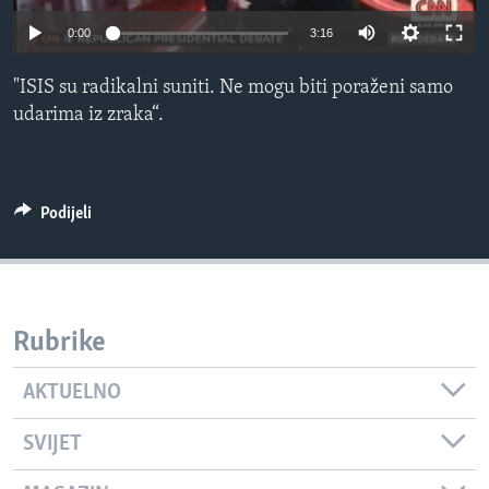
MAGAZIN
0:00
3:16
O GLASU AMERIKE
"ISIS su radikalni suniti. Ne mogu biti poraženi samo
udarima iz zraka“.
Learning English
PRATITE NAS
Podijeli
Jezici
Rubrike
AKTUELNO
SVIJET