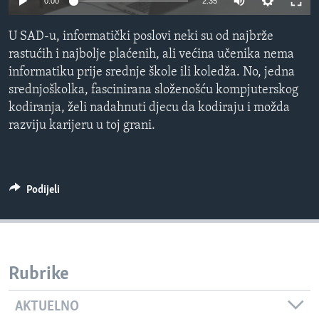
0:00
2:35
MAGAZIN
U SAD-u, informatički poslovi neki su od najbrže
O GLASU AMERIKE
rastućih i najbolje plaćenih, ali većina učenika nema
informatiku prije srednje škole ili koledža. No, jedna
Learning English
srednjoškolka, fascinirana složenošću kompjuterskog
kodiranja, želi nadahnuti djecu da kodiraju i možda
PRATITE NAS
razviju karijeru u toj grani.
Jezici
Podijeli
Rubrike
AKTUELNO