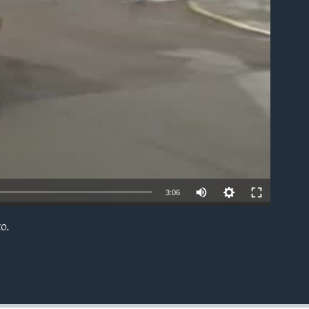
able
3:06
o.
EMBED