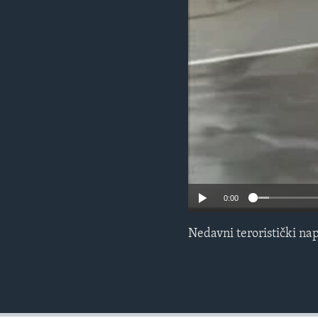
MAGAZIN
O GLASU AMERIKE
0:00
Nedavni teroristički na