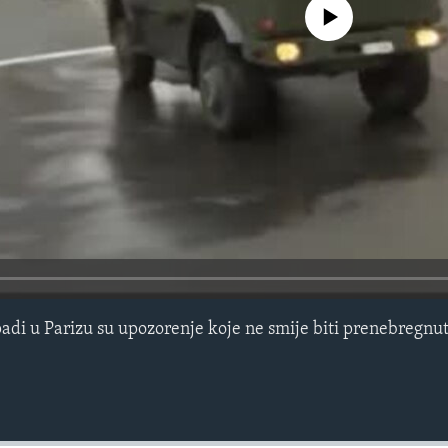
No media source currently avail
padi u Parizu su upozorenje koje ne smije biti prenebregnut