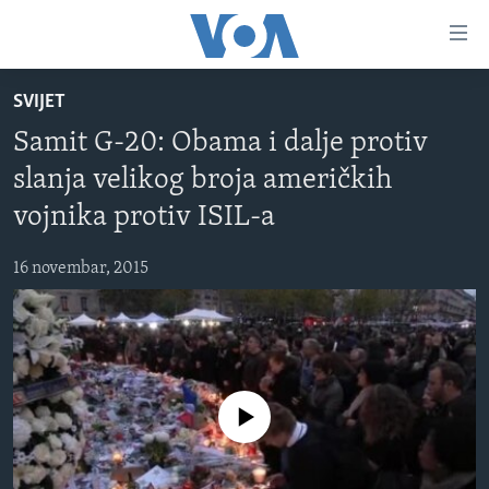
Linkovi
Pređi
na
SVIJET
glavni
TV PROGRAM
sadržaj
Samit G-20: Obama i dalje protiv
VIDEO
Pređi
slanja velikog broja američkih
na
FOTOGRAFIJE DANA
glavnu
vojnika protiv ISIL-a
VIJESTI
navigaciju
Idi
16 novembar, 2015
NAUKA I TEHNOLOGIJA
SJEDINJENE AMERIČKE DRŽAVE
na
SPECIJALNI PROJEKTI
BOSNA I HERCEGOVINA
pretragu
KORUPCIJA
SVIJET
SLOBODA MEDIJA
No media source currently available
ŽENSKA STRANA
IZBJEGLIČKA STRANA