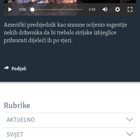
MAGAZIN
0:00
2:43
O GLASU AMERIKE
Američki predsjednik kao sramne ocijenio sugestije
nekih državnika da bi trebalo sirijske izbjeglice
Learning English
prihvatati dijeleći ih po vjeri.
PRATITE NAS
Podijeli
Jezici
Rubrike
AKTUELNO
SVIJET