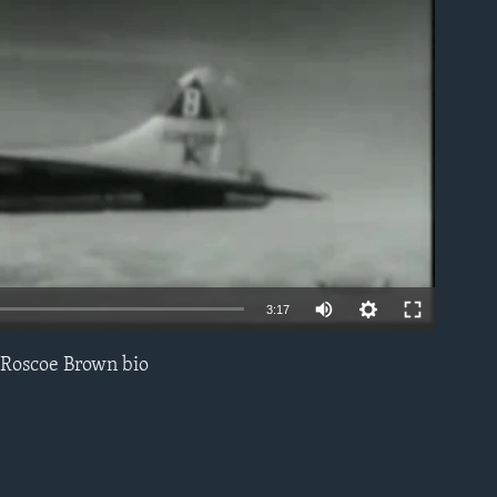
able
3:17
 Roscoe Brown bio
EMBED