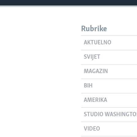
Rubrike
AKTUELNO
SVIJET
MAGAZIN
BIH
AMERIKA
STUDIO WASHINGT
VIDEO