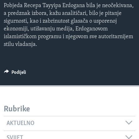
MAGAZIN
Pobjeda Recepa Tayyipa Erdogana bila je neočekivana,
a predznak izbora, kažu analitičari, bilo je pitanje
O GLASU AMERIKE
sigurnosti, kao i zabrinutost glasača o usporenoj
ekonomiji, utišavanju medija, Erdoganovom
Learning English
islamističkom programu i njegovom sve autoritarnijem
stilu vladanja.
PRATITE NAS
Podijeli
Jezici
Rubrike
AKTUELNO
SVIJET