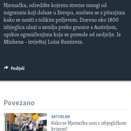
MAGAZIN
Njemačka, odredište kojemu streme mnogi od
migranata koji dolaze u Evropu, suočava se s pitanjima
O GLASU AMERIKE
kako se nositi s tolikim priljevom. Dnevno oko 1800
izbjeglica ulazi u zemlju preko granice s Austrijom,
Learning English
uprkos ograničenjima koja se provode od nedjelje. Iz
Minhena - izvještaj Luisa Ramireza.
PRATITE NAS
Podijeli
Jezici
Povezano
AKTUELNO
Kako se Njemačka nosi s izbjegličkom
krizom?