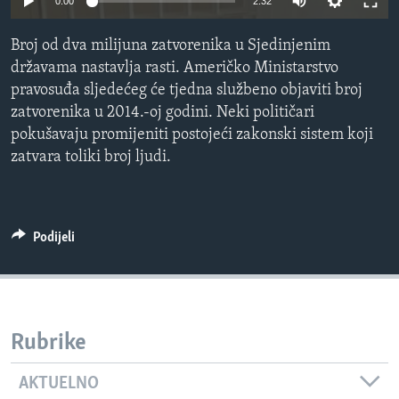
0:00
2:32
MAGAZIN
Broj od dva milijuna zatvorenika u Sjedinjenim
O GLASU AMERIKE
državama nastavlja rasti. Američko Ministarstvo
pravosuđa sljedećeg će tjedna službeno objaviti broj
Learning English
zatvorenika u 2014.-oj godini. Neki političari
pokušavaju promijeniti postojeći zakonski sistem koji
PRATITE NAS
zatvara toliki broj ljudi.
Jezici
Podijeli
Rubrike
AKTUELNO