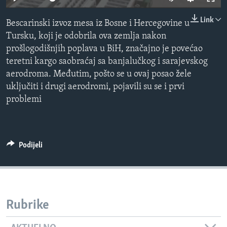
MAGAZIN
Link
Bescarinski izvoz mesa iz Bosne i Hercegovine u
O GLASU AMERIKE
Tursku, koji je odobrila ova zemlja nakon
prošlogodišnjih poplava u BiH, značajno je povećao
Learning English
teretni kargo saobraćaj sa banjalučkog i sarajevskog
aerodroma. Međutim, pošto se u ovaj posao žele
PRATITE NAS
uključiti i drugi aerodromi, pojavili su se i prvi
problemi
Jezici
Podijeli
Rubrike