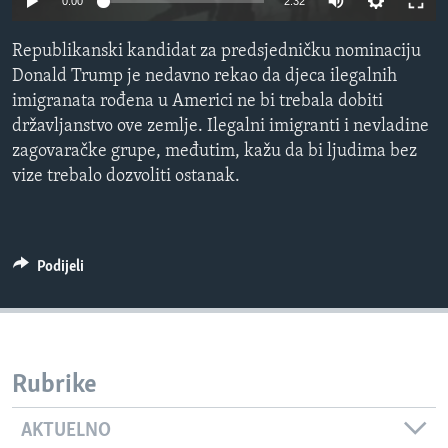
0:00
2:32
MAGAZIN
Republikanski kandidat za predsjedničku nominaciju
O GLASU AMERIKE
Donald Trump je nedavno rekao da djeca ilegalnih
imigranata rođena u Americi ne bi trebala dobiti
Learning English
državljanstvo ove zemlje. Ilegalni imigranti i nevladine
zagovaračke grupe, međutim, kažu da bi ljudima bez
PRATITE NAS
vize trebalo dozvoliti ostanak.
Jezici
Podijeli
Rubrike
AKTUELNO