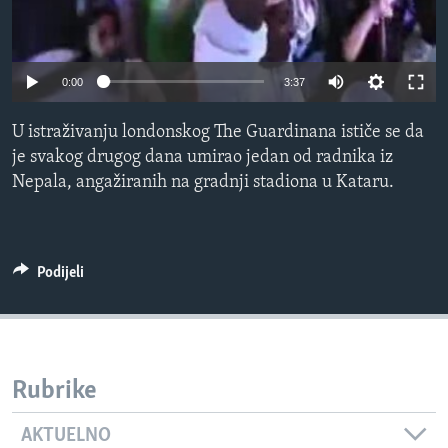
MAGAZIN
O GLASU AMERIKE
0:00
3:37
Learning English
U istraživanju londonskog The Guardinana ističe se da
je svakog drugog dana umirao jedan od radnika iz
PRATITE NAS
Nepala, angažiranih na gradnji stadiona u Kataru.
Jezici
Podijeli
Rubrike
AKTUELNO