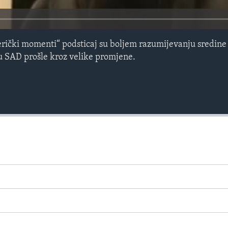
erički momenti“ podsticaj su boljem razumijevanju sredine 
 SAD prošle kroz velike promjene.