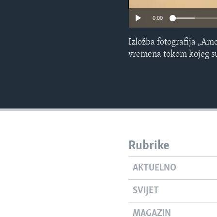
0:00
Izložba fotografija „Am
vremena tokom kojeg su
Rubrike
AKTUELNO
SVIJET
MAGAZIN