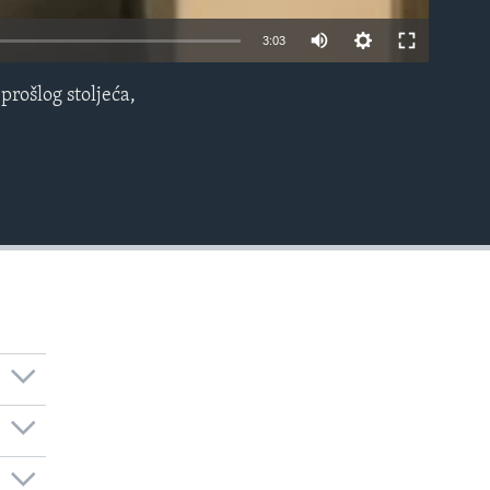
3:03
prošlog stoljeća,
EMBED