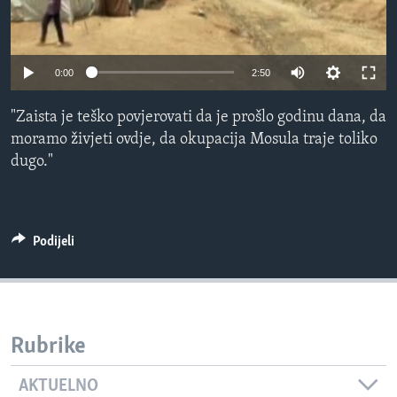
MAGAZIN
O GLASU AMERIKE
0:00
2:50
Learning English
"Zaista je teško povjerovati da je prošlo godinu dana, da
moramo živjeti ovdje, da okupacija Mosula traje toliko
PRATITE NAS
dugo."
Jezici
Podijeli
Rubrike
AKTUELNO