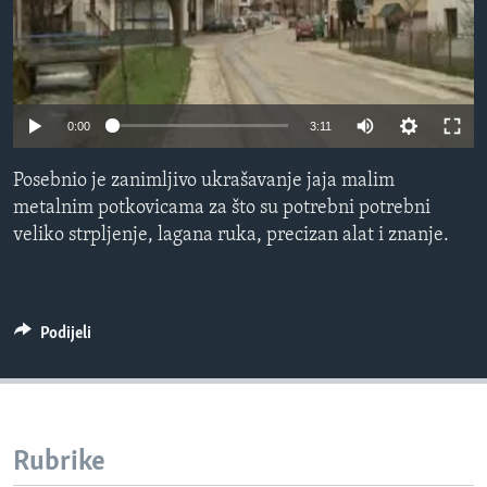
MAGAZIN
O GLASU AMERIKE
Learning English
0:00
3:11
PRATITE NAS
Posebnio je zanimljivo ukrašavanje jaja malim
metalnim potkovicama za što su potrebni potrebni
veliko strpljenje, lagana ruka, precizan alat i znanje.
Jezici
Podijeli
Rubrike