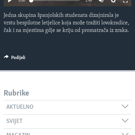
0:00
2:40
MAGAZIN
Jedna skupina španjolskih studenata dizajnirala je
O GLASU AMERIKE
vrstu bespilotne letjelice koja može tražiti lovokradice,
čak i na mjestima gdje se kriju od promatrača iz zraka.
Learning English
PRATITE NAS
Podijeli
Jezici
Rubrike
AKTUELNO
SVIJET