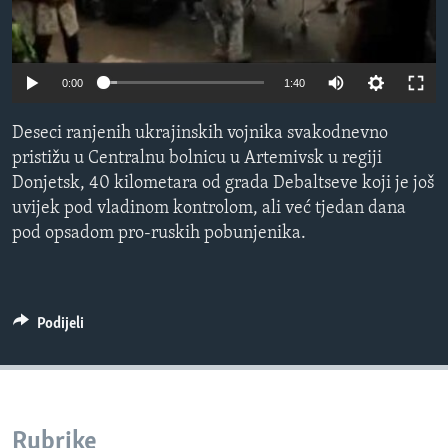
MAGAZIN
O GLASU AMERIKE
0:00
1:40
Learning English
Deseci ranjenih ukrajinskih vojnika svakodnevno
pristižu u Centralnu bolnicu u Artemivsk u regiji
PRATITE NAS
Donjetsk, 40 kilometara od grada Debaltseve koji je još
uvijek pod vladinom kontrolom, ali već tjedan dana
pod opsadom pro-ruskih pobunjenika.
Jezici
Podijeli
Rubrike