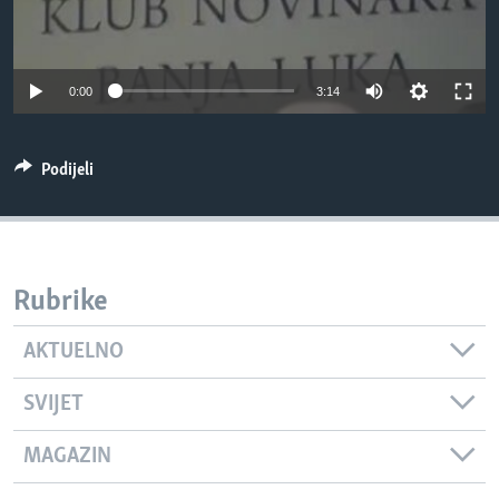
MAGAZIN
O GLASU AMERIKE
0:00
3:14
Learning English
Podijeli
PRATITE NAS
Jezici
Rubrike
AKTUELNO
SVIJET
MAGAZIN