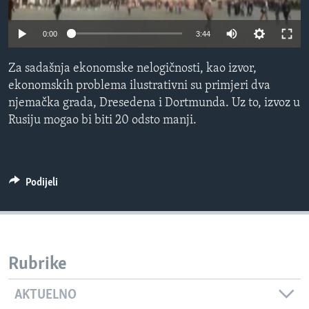
MAGAZIN
0:00
3:44
O GLASU AMERIKE
Za sadašnja ekonomske nelogičnosti, kao izvor,
Learning English
ekonomskih problema ilustrativni su primjeri dva
njemačka grada, Dresedena i Dortmunda. Uz to, izvoz u
PRATITE NAS
Rusiju mogao bi biti 20 odsto manji.
Jezici
Podijeli
Rubrike
AKTUELNO