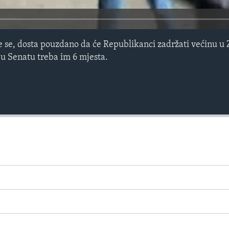
je se, dosta pouzdano da će Republikanci zadržati većinu 
u Senatu treba im 6 mjesta.