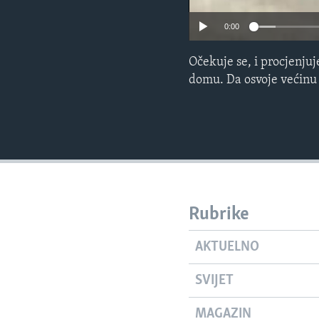
0:00
Očekuje se, i procjenju
domu. Da osvoje većinu 
Rubrike
AKTUELNO
SVIJET
MAGAZIN