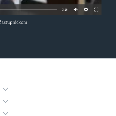
3:16
u Zastupničkom
EMBED