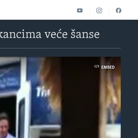
kancima veće šanse
EMBED