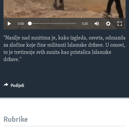
MAGAZIN
O GLASU AMERIKE
0:00
3:20
Learning English
"Nasilje nad sunitima je, kako izgleda, osveta, odmazda
za zločine koje čine militanti Islamske države. U osnovi,
PRATITE NAS
to je tretiranje svih sunita kao pristalica Islamske
države."
Jezici
Podijeli
Rubrike