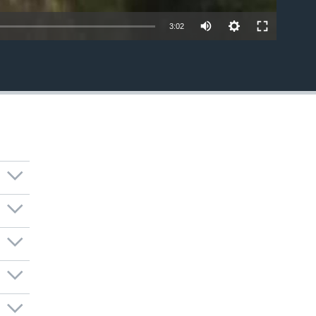
3:02
EMBED