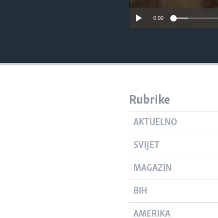
0:00
Rubrike
AKTUELNO
SVIJET
MAGAZIN
BIH
AMERIKA