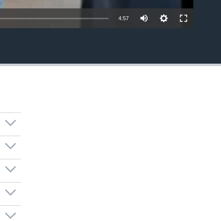
4:57
EMBED