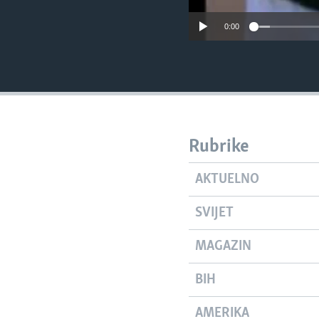
0:00
Rubrike
AKTUELNO
SVIJET
MAGAZIN
BIH
AMERIKA