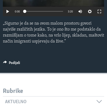
MAGAZIN
0:00
3:20
O GLASU AMERIKE
„Sigurno je da se na ovom malom prostoru govori
Learning English
najviše različitih jezika. To je ono što me podstaklo da
razmišljam o tome kako, na vrlo lijep, skladan, maštovit
PRATITE NAS
način imigranti uspjevaju da žive.“
Jezici
Podijeli
Rubrike
AKTUELNO