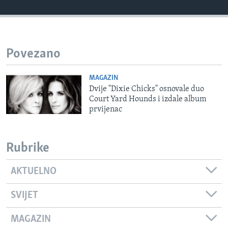
MAGAZIN
O GLASU AMERIKE
Povezano
Learning English
MAGAZIN
PRATITE NAS
Dvije "Dixie Chicks" osnovale duo
Court Yard Hounds i izdale album
prvijenac
Jezici
Rubrike
AKTUELNO
SVIJET
MAGAZIN