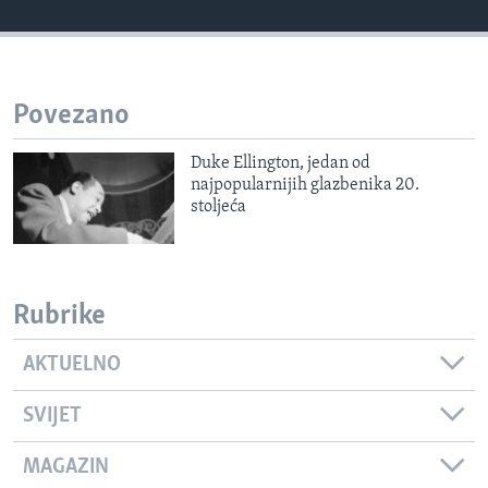
MAGAZIN
O GLASU AMERIKE
Povezano
Learning English
Duke Ellington, jedan od
PRATITE NAS
najpopularnijih glazbenika 20.
stoljeća
Jezici
Rubrike
AKTUELNO
SVIJET
MAGAZIN