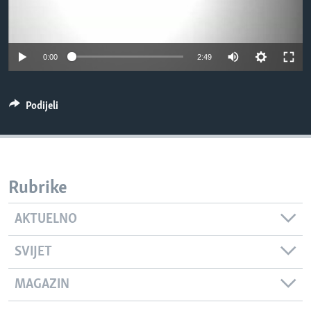
MAGAZIN
O GLASU AMERIKE
0:00
2:49
Learning English
Podijeli
PRATITE NAS
Jezici
Rubrike
AKTUELNO
SVIJET
MAGAZIN