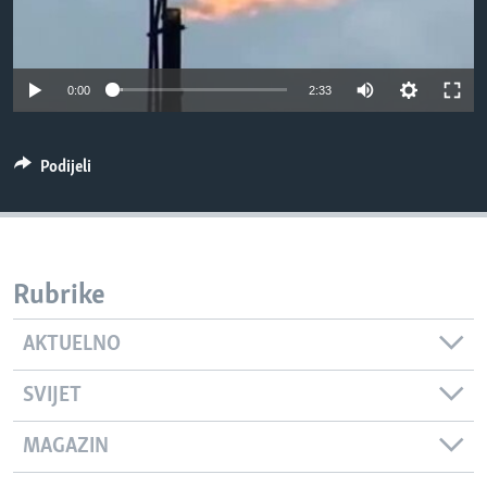
MAGAZIN
O GLASU AMERIKE
0:00
2:33
Learning English
Podijeli
PRATITE NAS
Jezici
Rubrike
AKTUELNO
SVIJET
MAGAZIN