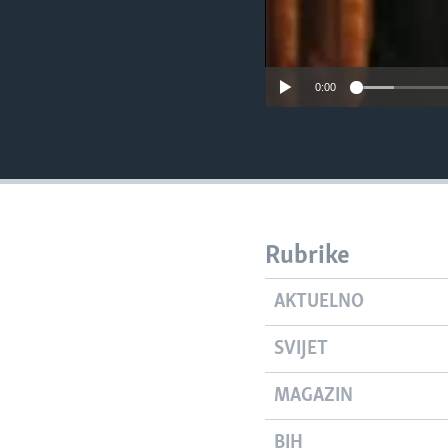
0:00
Rubrike
AKTUELNO
SVIJET
MAGAZIN
BIH