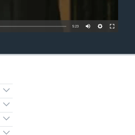
5:23
EMBED