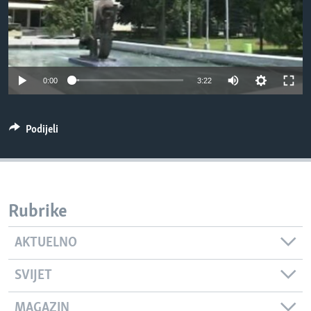
MAGAZIN
O GLASU AMERIKE
Learning English
0:00
3:22
PRATITE NAS
Podijeli
Jezici
Rubrike
AKTUELNO
SVIJET
MAGAZIN