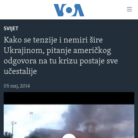
Linkovi
Pređi
na
SVIJET
glavni
TV PROGRAM
sadržaj
Kako se tenzije i nemiri šire
VIDEO
Pređi
Ukrajinom, pitanje američkog
na
FOTOGRAFIJE DANA
glavnu
odgovora na tu krizu postaje sve
VIJESTI
navigaciju
učestalije
Idi
NAUKA I TEHNOLOGIJA
SJEDINJENE AMERIČKE DRŽAVE
na
05 maj, 2014
SPECIJALNI PROJEKTI
BOSNA I HERCEGOVINA
pretragu
KORUPCIJA
SVIJET
SLOBODA MEDIJA
ŽENSKA STRANA
IZBJEGLIČKA STRANA