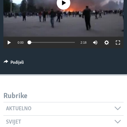
No media source currently available
MAGAZIN
O GLASU AMERIKE
Learning English
0:00
2:18
PRATITE NAS
Podijeli
Jezici
Rubrike
AKTUELNO
SVIJET