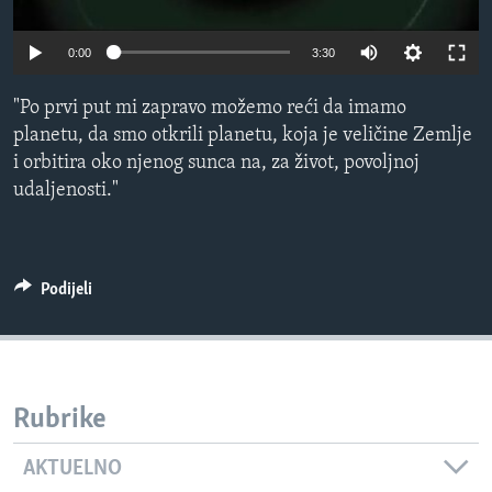
MAGAZIN
0:00
3:30
O GLASU AMERIKE
"Po prvi put mi zapravo možemo reći da imamo
Learning English
planetu, da smo otkrili planetu, koja je veličine Zemlje
i orbitira oko njenog sunca na, za život, povoljnoj
PRATITE NAS
udaljenosti."
Jezici
Podijeli
Rubrike
AKTUELNO