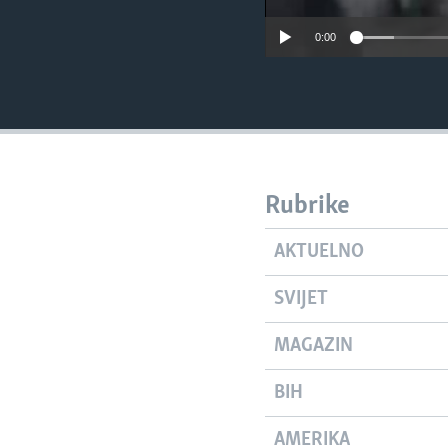
0:00
Rubrike
AKTUELNO
SVIJET
MAGAZIN
BIH
AMERIKA