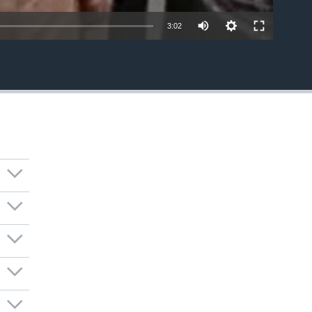
3:02
EMBED