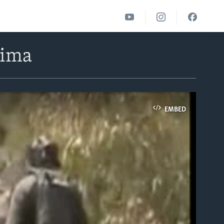
čima
EMBED