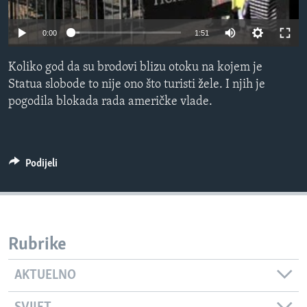
MAGAZIN
0:00
1:51
O GLASU AMERIKE
Koliko god da su brodovi blizu otoku na kojem je
Learning English
Statua slobode to nije ono što turisti žele. I njih je
pogodila blokada rada američke vlade.
PRATITE NAS
Podijeli
Jezici
Rubrike
AKTUELNO