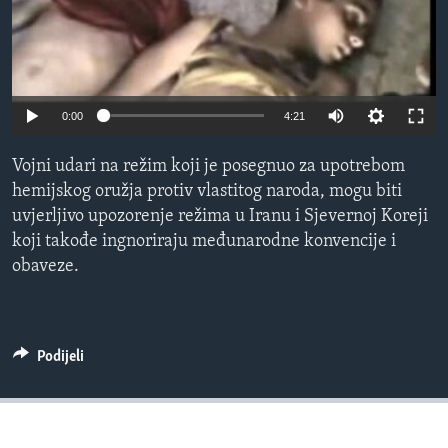
MAGAZIN
O GLASU AMERIKE
Learning English
0:00
4:21
PRATITE NAS
Vojni udari na režim koji je posegnuo za upotrebom
hemijskog oružja protiv vlastitog naroda, mogu biti
uvjerljivo upozorenje režima u Iranu i Sjevernoj Koreji
koji takođe ingnoriraju međunarodne konvencije i
Jezici
obaveze.
Podijeli