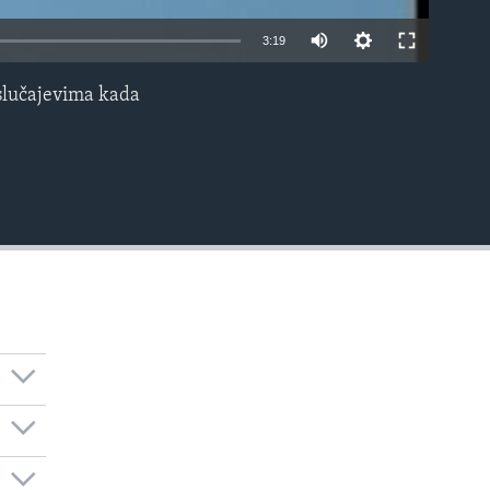
3:19
u slučajevima kada
EMBED