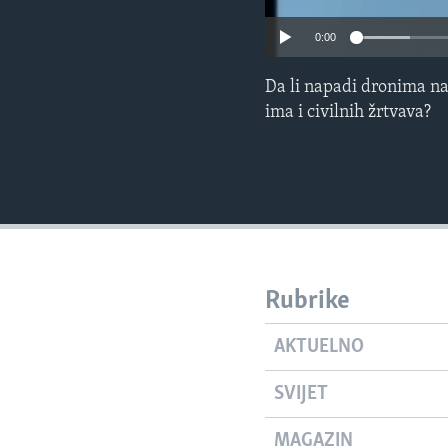
0:00
Da li napadi dronima na 
ima i civilnih žrtvava?
Rubrike
AKTUELNO
SVIJET
MAGAZIN