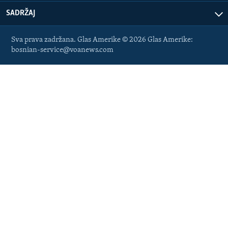
SADRŽAJ
Sva prava zadržana. Glas Amerike © 2026 Glas Amerike:
bosnian-service@voanews.com