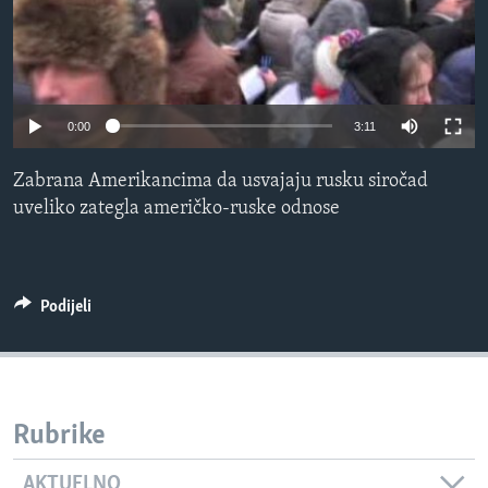
MAGAZIN
O GLASU AMERIKE
Learning English
0:00
3:11
PRATITE NAS
Zabrana Amerikancima da usvajaju rusku siročad
uveliko zategla američko-ruske odnose
Jezici
Podijeli
Rubrike
AKTUELNO