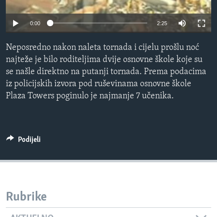
MAGAZIN
0:00
2:25
O GLASU AMERIKE
Neposredno nakon naleta tornada i cijelu prošlu noć
Learning English
najteže je bilo roditeljima dvije osnovne škole koje su
se našle direktno na putanji tornada. Prema podacima
PRATITE NAS
iz policijskih izvora pod ruševinama osnovne škole
Plaza Towers poginulo je najmanje 7 učenika.
Jezici
Podijeli
Rubrike