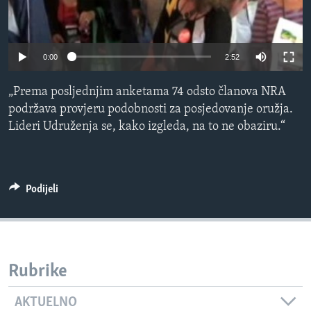
MAGAZIN
O GLASU AMERIKE
0:00
2:52
Learning English
„Prema posljednjim anketama 74 odsto članova NRA
podržava provjeru podobnosti za posjedovanje oružja.
PRATITE NAS
Lideri Udruženja se, kako izgleda, na to ne obaziru.“
Jezici
Podijeli
Rubrike
AKTUELNO