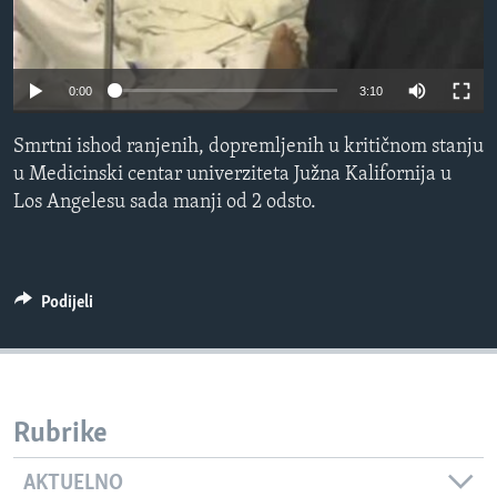
MAGAZIN
O GLASU AMERIKE
0:00
3:10
Learning English
Smrtni ishod ranjenih, dopremljenih u kritičnom stanju
u Medicinski centar univerziteta Južna Kalifornija u
PRATITE NAS
Los Angelesu sada manji od 2 odsto.
Jezici
Podijeli
Rubrike
AKTUELNO