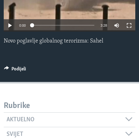
MAGAZIN
O GLASU AMERIKE
0:00
3:28
Learning English
Novo poglavlje globalnog terorizma: Sahel
PRATITE NAS
Podijeli
Jezici
Rubrike
AKTUELNO
SVIJET