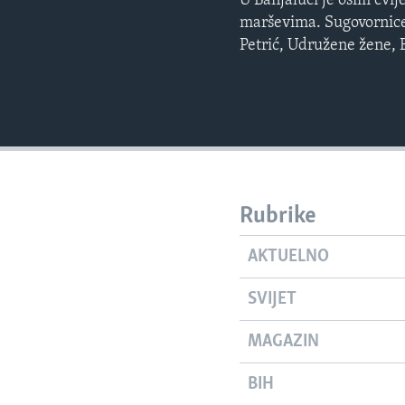
U Banjaluci je osim cvi
marševima. Sugovornice
Petrić, Udružene žene, 
Rubrike
AKTUELNO
SVIJET
MAGAZIN
BIH