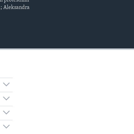
im protestnim
EMBED
a; Aleksandra