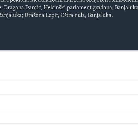
jeća i poklona Međunarodni dan žena obilježen i simboličn
: Dragana Dardić, Helsinški parlament građana, Banjaluk
Banjaluka; Dražena Lepir, Oštra nula, Banjaluka.