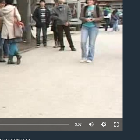
able
3:07