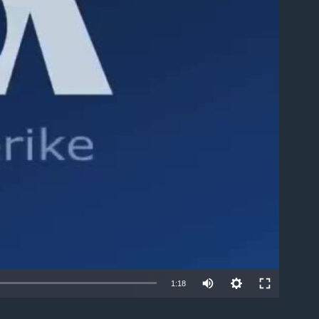
able
1:18