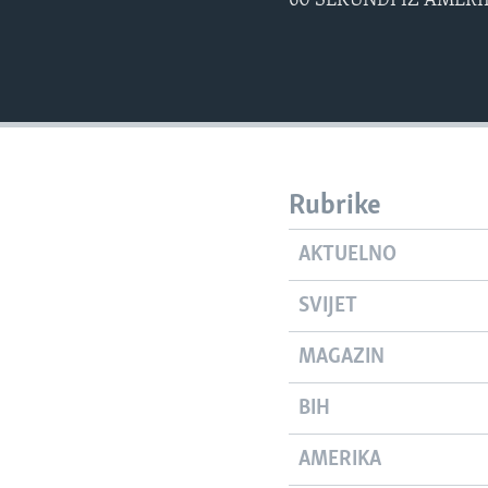
60 SEKUNDI IZ AMERIK
Rubrike
AKTUELNO
SVIJET
MAGAZIN
BIH
AMERIKA