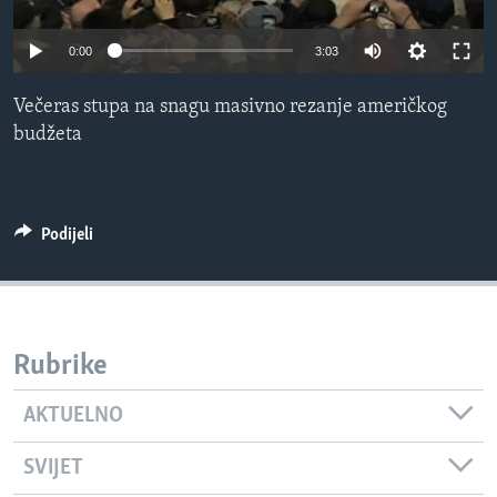
MAGAZIN
0:00
3:03
O GLASU AMERIKE
Večeras stupa na snagu masivno rezanje američkog
Learning English
budžeta
PRATITE NAS
Podijeli
Jezici
Rubrike
AKTUELNO
SVIJET