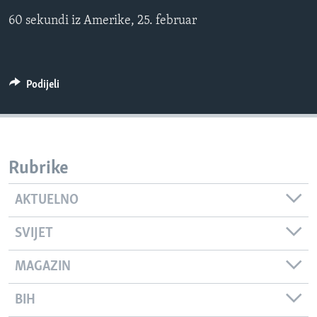
MAGAZIN
60 sekundi iz Amerike, 25. februar
O GLASU AMERIKE
Learning English
Podijeli
PRATITE NAS
Rubrike
Jezici
AKTUELNO
SVIJET
MAGAZIN
BIH