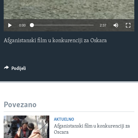
MAGAZIN
O GLASU AMERIKE
0:00
2:37
Learning English
Afganistanski film u konkurenciji za Oskara
PRATITE NAS
Podijeli
Jezici
Povezano
AKTUELNO
Afganistanski film u konkurenciji za
Oscara