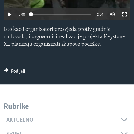
MAGAZIN
0:00
2:04
O GLASU AMERIKE
Isto kao i organizatori prosvjeda protiv gradnje
Learning English
naftovoda, i zagovornici realizacije projekta Keystone
XL planiraju organizirati skupove podrške.
PRATITE NAS
Podijeli
Jezici
Rubrike
AKTUELNO